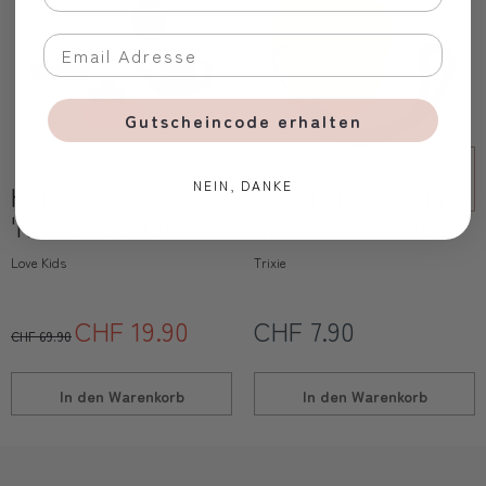
Gutscheincode erhalten
NEIN, DANKE
Holzspielset
Flaschenverschluss
'Kleiner Garten'
mit Trinkschnabel
Love Kids
Trixie
CHF 19.90
CHF 7.90
CHF 69.90
In den
Warenkorb
In den
Warenkorb