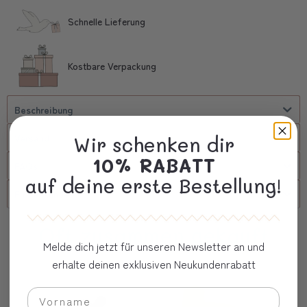
Schnelle Lieferung
Kostbare Verpackung
Beschreibung
Versand
Wir schenken dir
10% RABATT
FAQs
auf deine erste Bestellung!
Firmenkunde
Oft zusammen gekauft
Melde dich jetzt für unseren Newsletter an und
erhalte deinen exklusiven Neukundenrabatt