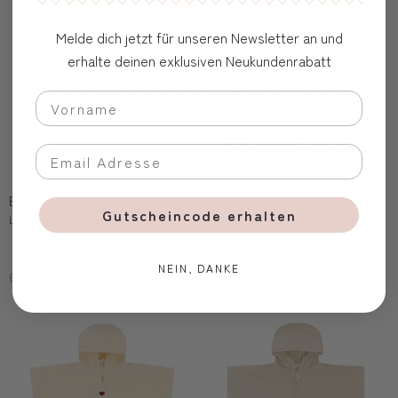
Melde dich jetzt für unseren Newsletter an und
erhalte deinen exklusiven Neukundenrabatt
Badeponcho Kinder, Koala
Badeponcho Kinder, Schwan
Gutscheincode erhalten
Love Kids
Konges Slà¸jd
NEIN, DANKE
CHF 44.90
ab CHF 21.90
CHF 69.90
ab CHF 34.90