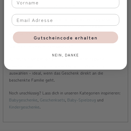
Sind die Materialien babyfreundlich?
Ja. Wir achten auf hohe Qualität und Hautverträglichkeit.
Viele Textilien sind
OEKO-TEX®
zertifiziert und damit
besonders sanft zur zarten Babyhaut.
Gutscheincode erhalten
Gibt es eine Geschenkverpackung?
NEIN, DANKE
Auf Wunsch senden wir dein Präsent in einer hübschen
Geschenkbox. Du kannst diese Option im Warenkorb
auswählen – ideal, wenn das Geschenk direkt an die
beschenkte Familie geht.
Noch unschlüssig? Lass dich in unseren Kategorien inspirieren:
Babygeschenke
,
Geschenksets
,
Baby-Spielzeug
und
Kindergeschenke
.