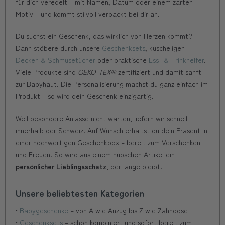
für dich veredelt – mit Namen, Datum oder einem zarten
Motiv – und kommt stilvoll verpackt bei dir an.
Du suchst ein Geschenk, das wirklich von Herzen kommt?
Dann stöbere durch unsere
Geschenksets
, kuscheligen
Decken & Schmusetücher
oder praktische
Ess- & Trinkhelfer
.
Viele Produkte sind
OEKO-TEX®
zertifiziert und damit sanft
zur Babyhaut. Die Personalisierung machst du ganz einfach im
Produkt – so wird dein Geschenk einzigartig.
Weil besondere Anlässe nicht warten, liefern wir schnell
innerhalb der Schweiz. Auf Wunsch erhältst du dein Präsent in
einer hochwertigen Geschenkbox – bereit zum Verschenken
und Freuen. So wird aus einem hübschen Artikel ein
persönlicher Lieblingsschatz
, der lange bleibt.
Unsere beliebtesten Kategorien
•
Babygeschenke
– von A wie Anzug bis Z wie Zahndose
•
Geschenksets
– schön kombiniert und sofort bereit zum