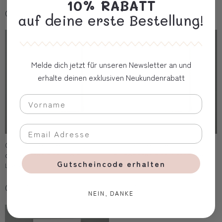
10% RABATT
CHF 5.00
CHF 5.00
auf deine erste Bestellung!
Melde dich jetzt für unseren Newsletter an und
erhalte deinen exklusiven Neukundenrabatt
Grusskarte, Wie schön, dass
Grusskarte, Wie schön, dass
du geboren bist, Kleid
du geboren bist, Strampler
Gutscheincode erhalten
grün
Liljendal
Liljendal
CHF 4.00
CHF 4.00
NEIN, DANKE