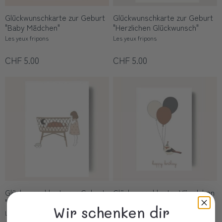
Glückwunschkarte zur Geburt
Glückwunschkarte zur Geburt
"Baby Mädchen"
"Herzlichen Glückwunsch"
Les yeux fripons
Les yeux fripons
CHF 5.00
CHF 5.00
Glückwunschkarte zur Geburt
Glückwunschkarte, Vögelchen
"Stolze grosse Schwester"
Les yeux fripons
Wir schenken dir
Les yeux fripons