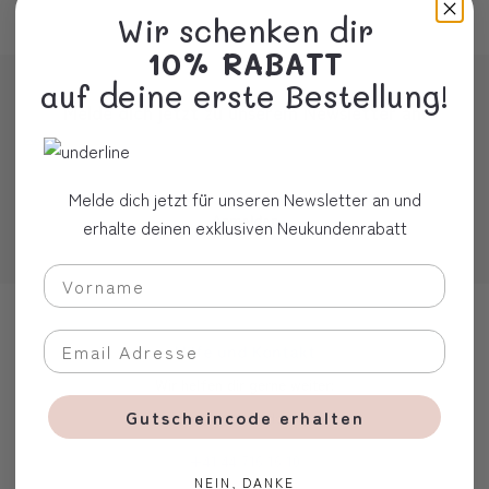
Wir schenken dir
10% RABATT
auf deine erste Bestellung!
Melde dich jetzt zu unserem Newsletter an!
Melde dich jetzt für unseren Newsletter an und
Anmelden
erhalte deinen exklusiven Neukundenrabatt
Hilfe und Kontakt
Wir helfen dir gerne weiter:
Gutscheincode erhalten
info@lovekids.ch
+41 44 716 16 10
NEIN, DANKE