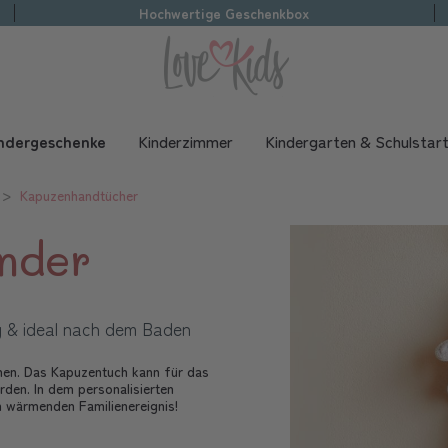
Hochwertige Geschenkbox
ndergeschenke
Kinderzimmer
Kindergarten & Schulstar
Kapuzenhandtücher
inder
g & ideal nach dem Baden
inen. Das Kapuzentuch kann für das
den. In dem personalisierten
m wärmenden Familienereignis!