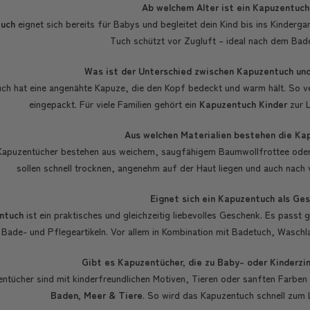
Ab welchem Alter ist ein Kapuzentuch 
uch
eignet sich bereits für Babys und begleitet dein Kind bis ins Kinderg
Tuch schützt vor Zugluft – ideal nach dem Bad
Was ist der Unterschied zwischen Kapuzentuch un
ch hat eine angenähte Kapuze, die den Kopf bedeckt und warm hält. So ve
eingepackt. Für viele Familien gehört ein
Kapuzentuch Kinder
zur L
Aus welchen Materialien bestehen die Ka
Kapuzentücher bestehen aus weichem, saugfähigem Baumwollfrottee oder äh
sollen schnell trocknen, angenehm auf der Haut liegen und auch nach 
Eignet sich ein Kapuzentuch als Ge
ntuch
ist ein praktisches und gleichzeitig liebevolles Geschenk. Es passt
 Bade- und Pflegeartikeln. Vor allem in Kombination mit Badetuch, Wasch
Gibt es Kapuzentücher, die zu Baby- oder Kinder
entücher sind mit kinderfreundlichen Motiven, Tieren oder sanften Farbe
Baden, Meer & Tiere
. So wird das Kapuzentuch schnell zum 