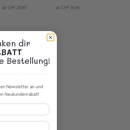
ab CHF 39.90
ab CHF 34.90
nken dir
ABATT
e Bestellung!
eren Newsletter an und
ven Neukundenrabatt