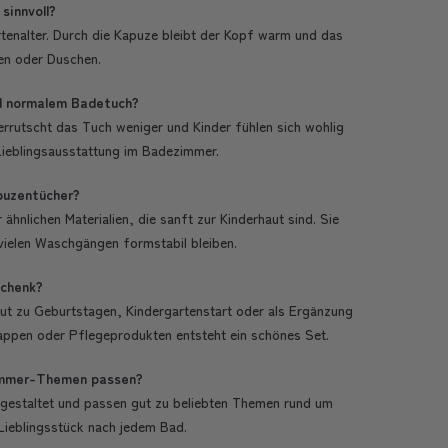
sinnvoll?
artenalter. Durch die Kapuze bleibt der Kopf warm und das
en oder Duschen.
d normalem Badetuch?
rrutscht das Tuch weniger und Kinder fühlen sich wohlig
ieblingsausstattung im Badezimmer.
puzentücher?
nlichen Materialien, die sanft zur Kinderhaut sind. Sie
vielen Waschgängen formstabil bleiben.
schenk?
 gut zu Geburtstagen, Kindergartenstart oder als Ergänzung
lappen oder Pflegeprodukten entsteht ein schönes Set.
zimmer-Themen passen?
n gestaltet und passen gut zu beliebten Themen rund um
Lieblingsstück nach jedem Bad.