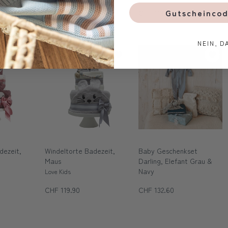
Gutscheincod
CHF 119.90
CHF 119.90
NEIN, D
Handmade
dezeit,
Windeltorte Badezeit,
Baby Geschenkset
Maus
Darling, Elefant Grau &
Navy
Love Kids
4-teilig
CHF 119.90
CHF 132.60