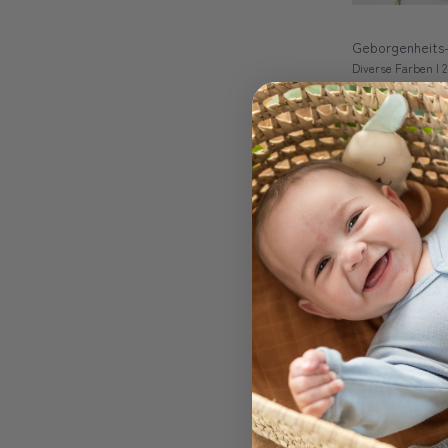
Geborgenheits
Diverse Farben | 2-
CHF 34.90
Essens-Set De
Diverse Motive | 3-