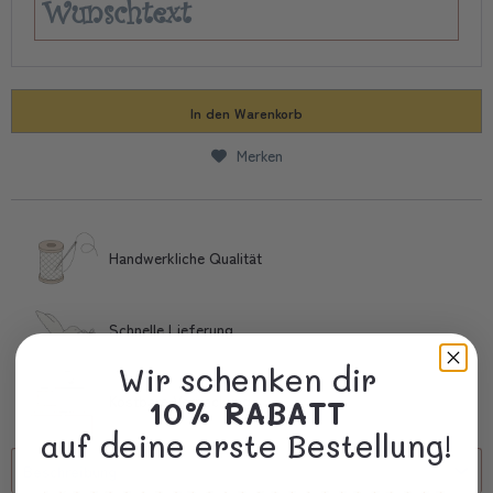
In den
Warenkorb
Merken
Handwerkliche Qualität
Schnelle Lieferung
Wir schenken dir
Kostbare Verpackung
10% RABATT
auf deine erste Bestellung!
Beschreibung