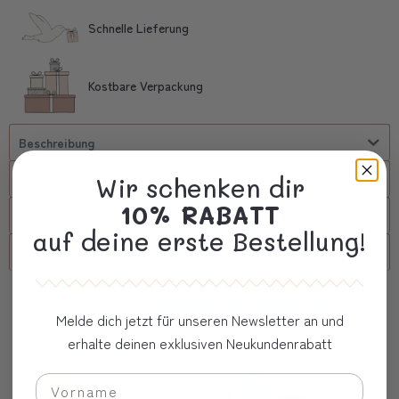
Schnelle Lieferung
Kostbare Verpackung
Beschreibung
Versand
Wir schenken dir
10% RABATT
FAQs
auf deine erste Bestellung!
Firmenkunde
Oft zusammen gekauft
Melde dich jetzt für unseren Newsletter an und
erhalte deinen exklusiven Neukundenrabatt