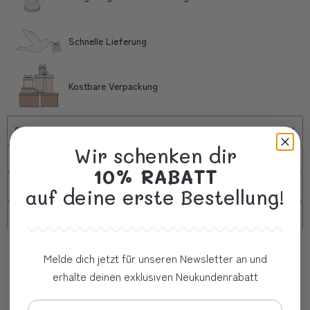
Schnelle Lieferung
Kostbare Verpackung
Beschreibung
Wir schenken dir
Versand
10% RABATT
FAQs
auf deine erste Bestellung!
Firmenkunde
Oft zusammen gekauft
Melde dich jetzt für unseren Newsletter an und
erhalte deinen exklusiven Neukundenrabatt