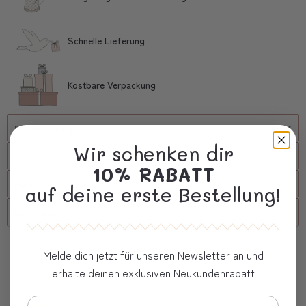
Schnelle Lieferung
Kostbare Verpackung
Beschreibung
Wir schenken dir
Versand
10% RABATT
FAQs
auf deine erste Bestellung!
Firmenkunde
Oft zusammen gekauft
Melde dich jetzt für unseren Newsletter an und
erhalte deinen exklusiven Neukundenrabatt