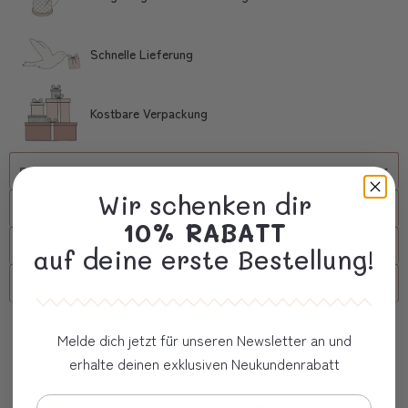
Schnelle Lieferung
Kostbare Verpackung
Beschreibung
Wir schenken dir
Versand
10% RABATT
FAQs
auf deine erste Bestellung!
Firmenkunde
Oft zusammen gekauft
Melde dich jetzt für unseren Newsletter an und
erhalte deinen exklusiven Neukundenrabatt