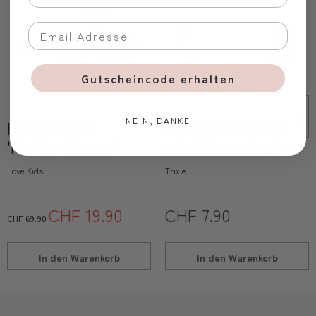
Gutscheincode erhalten
NEIN, DANKE
Holzspielset
Flaschenverschluss
'Kleiner Garten'
mit Trinkschnabel
Love Kids
Trixie
CHF 19.90
CHF 7.90
CHF 69.90
In den
Warenkorb
In den
Warenkorb