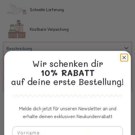
Schnelle Lieferung
Kostbare Verpackung
Beschreibung
Versand
Wir schenken dir
10% RABATT
FAQs
auf deine erste Bestellung!
Firmenkunde
Oft zusammen gekauft
Melde dich jetzt für unseren Newsletter an und
erhalte deinen exklusiven Neukundenrabatt