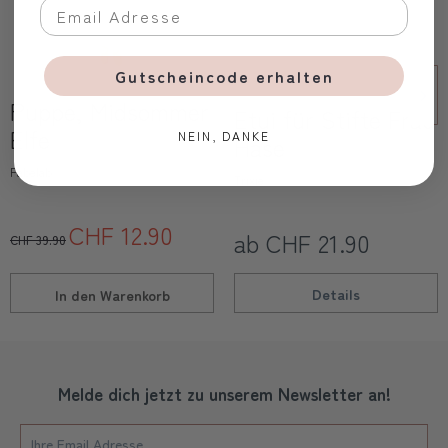
Gutscheincode erhalten
Puppe, Midsommer
Etui für Stifte Frau
Elfe
NEIN, DANKE
Hase
Fabelab
Trixie
CHF 12.90
ab CHF 21.90
CHF 39.90
Details
In den
Warenkorb
Melde dich jetzt zu unserem Newsletter an!