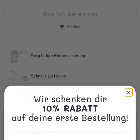
Bitte Text oben eintragen
Merken
Sorgfältige Personalisierung
Schnelle Lieferung
Kostbare Verpackung
Wir schenken dir
10% RABATT
auf deine erste Bestellung!
Beschreibung
Versand