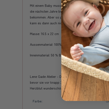
Mit einem Baby muss man alle paar Wochen zum Kinder
die nächsten Jahre begleiten. Hier werden alle Vorso
bekommen. Aber so perfekt geschützt wie in diesem ni
kann es dann auch nicht mehr verwechselt werden.
Masse: 16.5 x 22 cm
Aussenmaterial: 100% Baumwolle
Innenmaterial: 50 % Baumwolle 50% PA
Lene Gade Atelier - Die liebe Lene ist geboren und 
bevor sie vor knapp 30 Jahre in die Schweiz zog. 2014 
Herzblut wunderschöne Produkte aus Hand.
Farbe:
G