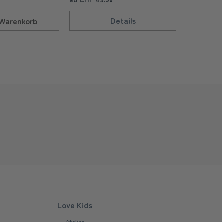
Details
Pe
Warenkorb
Love Kids
Atelier