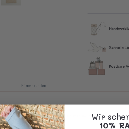
Handwerkli
Schnelle L
Kostbare V
Firmenkunden
Wir sche
Platz für das Gesundheitsheft in DinA 5 Format und hat zudem noch zwei 
10% R