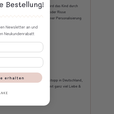
e Bestellung!
 Gesundheitsheft. Dieses Heft wird das Kind durch
 schnell mal Knicke, Eselsohren oder Risse
nz sicher gut überstehen. Mit einer Personalisierung
eren Newsletter an und
ven Neukundenrabatt
e erhalten
emark machte sie einen Zwischenstopp in Deutschland,
iers. Dort fertig sie noch heute mit ganz viel Liebe &
ANKE