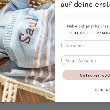
auf deine erst
arzt für die wichtigen Kontrolluntersuchungen. Nie fehlen darf dabei das
rgeuntersuchungen sowie Fortschritte eingetragen. Da kann so ein Heftchen
edlichen sowie praktischen Schutzumschlag wird es die nächsten Jahre ga
Melde dich jetzt für uns
erhalte deinen exklusi
Gutscheincod
aufgewachsen in Dänemark. Nach ihrem Studium als Modedesignerin in Dän
erfüllte sie sich ihren langersehnten Traum und eröffnete ihr eigenes Atel
NEIN, D
rün