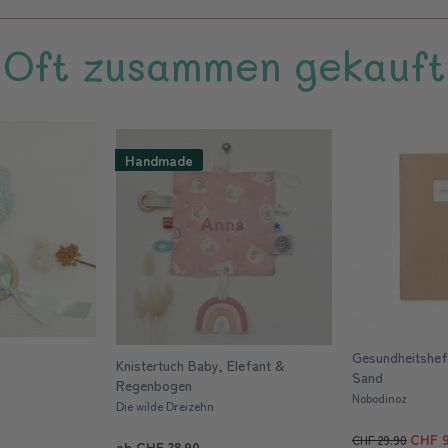
Oft zusammen gekauft
Handmade
Gesundheitsheft
Knistertuch Baby, Elefant &
Sand
Regenbogen
Nobodinoz
Die wilde Dreizehn
CHF 9
CHF 29.90
ab CHF 38.90