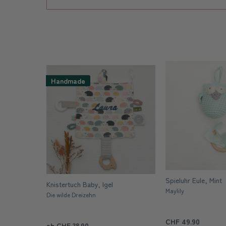
Handmade
Spieluhr Eule, Mint
Knistertuch Baby, Igel
Maylily
Die wilde Dreizehn
CHF 49.90
ab CHF 38.90