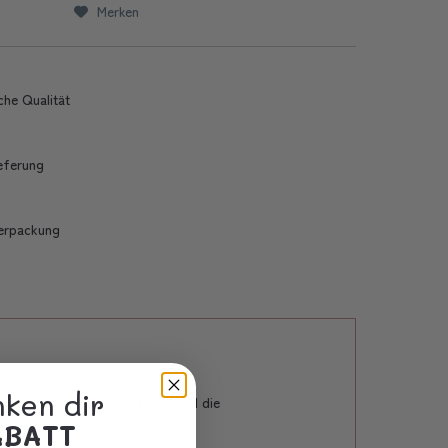
Merken
che Qualität
ieferung
erpackung
nken dir
Innenfächer für den Impfpass und die
ABATT