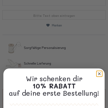
Bitte Text oben eintragen
Merken
Sorgfältige Personalisierung
Schnelle Lieferung
Wir schenken dir
Kostbare Verpackung
10% RABATT
auf deine erste Bestellung!
Beschreibung
Versand