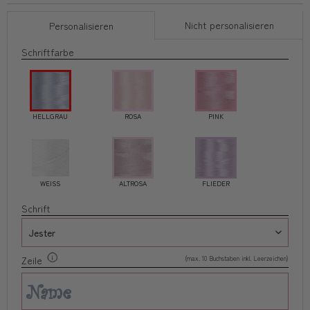
Nicht personalisieren
Personalisieren
Schriftfarbe
HELLGRAU
ROSA
PINK
WEISS
ALTROSA
FLIEDER
Schrift
(max. 10 Buchstaben inkl. Leerzeichen)
Zeile