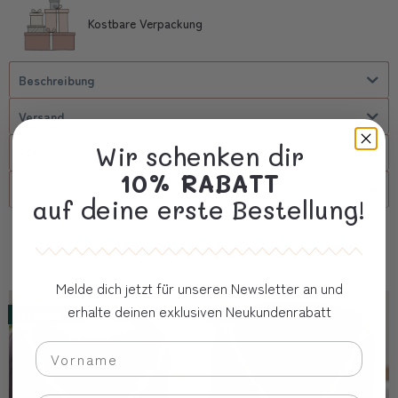
Kostbare Verpackung
Beschreibung
Versand
Wir schenken dir
FAQs
10% RABATT
Firmenkunde
auf deine erste Bestellung!
Oft zusammen gekauft
Melde dich jetzt für unseren Newsletter an und
erhalte deinen exklusiven Neukundenrabatt
Handmade
Handmade