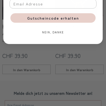
Gutscheincode erhalten
Kinderwagenkette,
Kinderwagenkette,
Auto
Stern
NEIN, DANKE
Love Kids
Love Kids
CHF 39.90
CHF 39.90
In den
Warenkorb
In den
Warenkorb
Melde dich jetzt zu unserem Newsletter an!