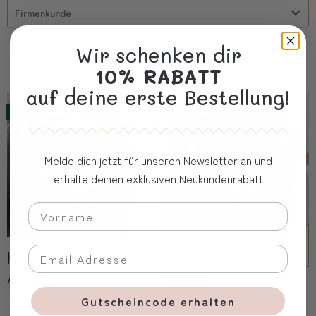
Firmenkunde
Oft zusammen gekauft
Wir schenken dir
10% RABATT
auf deine erste Bestellung!
Handmade
Handmade
Melde dich jetzt für unseren Newsletter an und
erhalte deinen exklusiven Neukundenrabatt
Kinderwagenkette,
Kinderwagenkette,
Auto
Stern
Gutscheincode erhalten
Love Kids
Love Kids