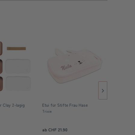
 Clay 2-lagig
Etui für Stifte Frau Hase
Kinder Trink
Pferd 320 
Trixie
Fabelab
ab CHF 21.90
ab CHF 24