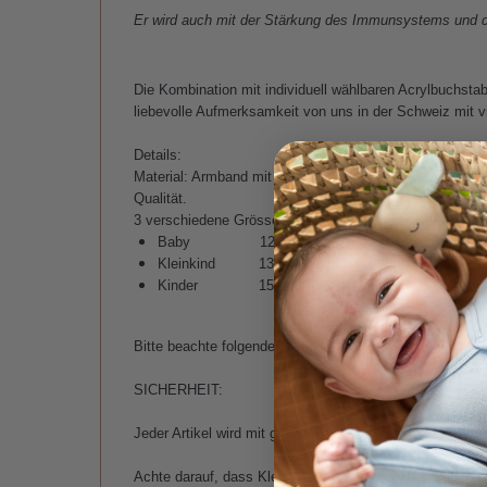
Er wird auch mit der Stärkung des Immunsystems und de
Die Kombination mit individuell wählbaren Acrylbuchsta
liebevolle Aufmerksamkeit von uns in der Schweiz mit vie
Details:
Material: Armband mit elastischem Nylonfaden, Faden, 
Qualität.
3 verschiedene Grössen erhältlich:
Baby
12 cm
(6-12 Monate)
Kleinkind
13 cm
(12-24 Monate)
Kinder
15 cm
(2-7 Jahre)
Bitte beachte folgende Sicherheits-, Gebrauchs- und Pfl
SICHERHEIT:
Jeder Artikel wird mit grösster Sorgfalt liebevoll von Ha
Achte darauf, dass Kleinkinder das Armband nur unter Auf