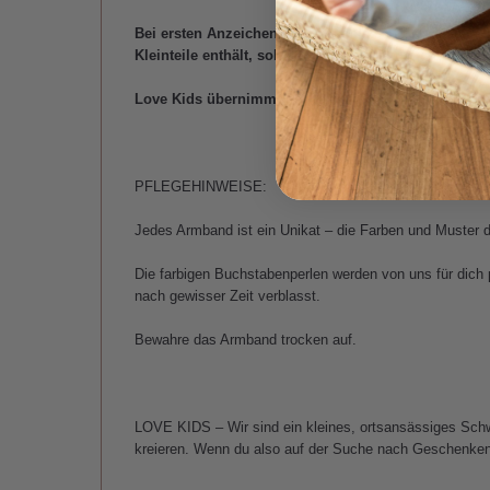
Bei ersten Anzeichen von Verschleiss oder Beschädi
Kleinteile enthält, sollte es nur unter Aufsicht verw
Love Kids übernimmt bei sämtlichen Unfällen und de
PFLEGEHINWEISE:
Jedes Armband ist ein Unikat – die Farben und Muster de
Die farbigen Buchstabenperlen werden von uns für dich 
nach gewisser Zeit verblasst.
Bewahre das Armband trocken auf.
LOVE KIDS – Wir sind ein kleines, ortsansässiges Sch
kreieren. Wenn du also auf der Suche nach Geschenken au