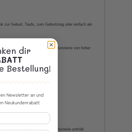
nk zur Geburt, Taufe, zum Geburtstag oder einfach als
nken dir
eine 6mm. Halbedelsteine sind Natursteine von hoher
ABATT
e Bestellung!
eren Newsletter an und
ven Neukundenrabatt
f Materialverschleiss.
llieren, da es verschluck bare Kleinteile enthält.