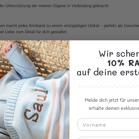
r Unterstützung der inneren Organe in Verbindung gebracht.
ben macht jedes Armband zu einem einzigartigen Unikat – perfekt als Gesche
l Liebe zum Detail für dich gestaltet.
Wir sche
Acrylbuchstabenperlen, vergoldete Edelstahlperlen + hochwertigen Halbedelst
10% R
auf deine erst
Melde dich jetzt für uns
egehinweise, damit das Produkt sicher benutzt wird und lange erhalten bleibt:
erhalte deinen exklusi
nd gefertigt. Bitte prüfe dennoch das Produkt vor jeder Benutzung sorgfältig au
sicht tragen, da es Kleinteile enthält. Vor jedem Gebrauch auf Schäden kontro