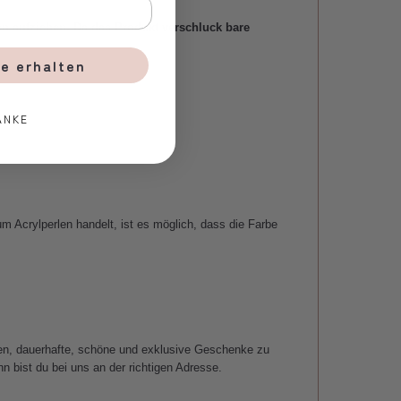
en aufziehen. Da das Produkt verschluck bare
e erhalten
ANKE
 Acrylperlen handelt, ist es möglich, dass die Farbe
en, dauerhafte, schöne und exklusive Geschenke zu
n bist du bei uns an der richtigen Adresse.