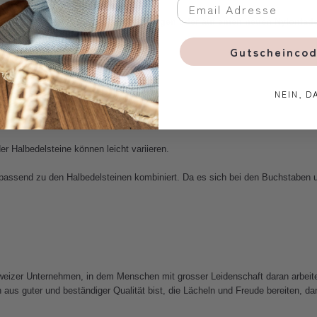
gung bitte das Produkt sofort entsorgen oder auf einen neuen Nylonfad
endet werden.
Gutscheincod
ren Folgen aller Art keine Haftung.
NEIN, D
r Halbedelsteine können leicht variieren.
passend zu den Halbedelsteinen kombiniert. Da es sich bei den Buchstaben um
weizer Unternehmen, in dem Menschen mit grosser Leidenschaft daran arbeit
s guter und beständiger Qualität bist, die Lächeln und Freude bereiten, dan