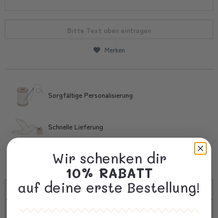
Bitte Text oben eintragen
Merken
Sorgfältige Personalisierung
Schnelle Lieferung
Wir schenken dir
Kostbare Verpackung
10% RABATT
auf deine erste Bestellung!
Beschreibung
Versand