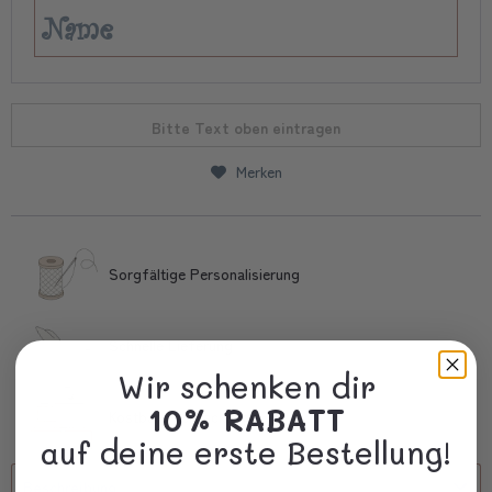
Bitte Text oben eintragen
Merken
Sorgfältige Personalisierung
Schnelle Lieferung
Wir schenken dir
10% RABATT
Kostbare Verpackung
auf deine erste Bestellung!
Beschreibung