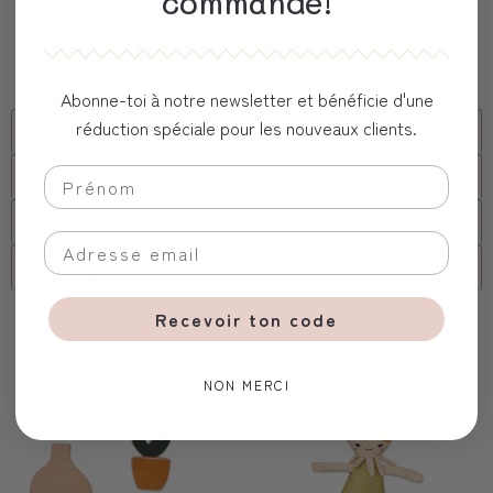
commande!
Un emballage précieux
Abonne-toi à notre newsletter et bénéficie d'une
réduction spéciale pour les nouveaux clients.
Description
Livraison
FAQs
client corporel
Recevoir ton code
Vous aimerez aussi
NON MERCI