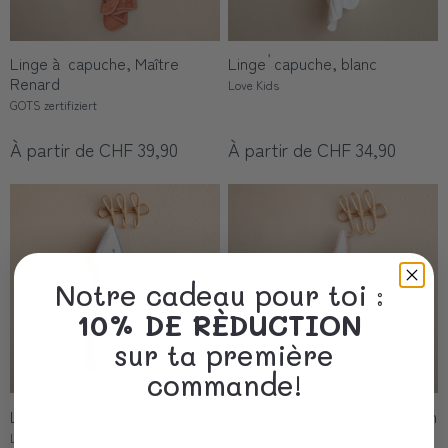
Linge à capuche, Maître
Linge ࠠ capuche, blanc
Renard
Love Kids
GOTS zertifiziert
À partir de CHF 39,90
À partir de CHF 34,90
Notre cadeau pour toi :
10% DE RÈDUCTION
sur ta première
commande!
Linge ࠠ capuche, bleu Gingham
Linge ࠠ capuche, rose Gingham
Love Kids
Love Kids