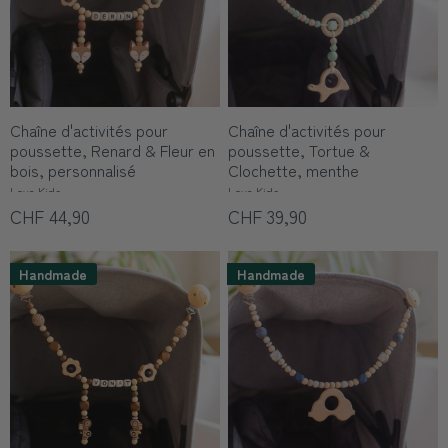
Chaîne d'activités pour
Chaîne d'activités pour
poussette, Renard & Fleur en
poussette, Tortue &
bois, personnalisé
Clochette, menthe
Love Kids
Love Kids
CHF 44,90
CHF 39,90
Handmade
Handmade