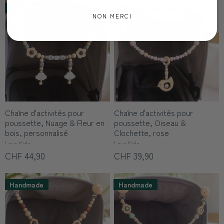
Handmade
Handmade
NON MERCI
Chaîne d'activités pour
Chaîne d'activités pour
poussette, Nuage & Fleur en
poussette, Oiseau &
bois, personnalisé
Clochette, rose
Love Kids
Love Kids
CHF 44,90
CHF 39,90
Handmade
Handmade