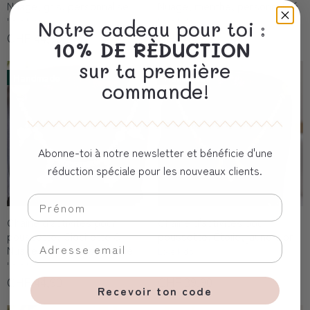
Nuage, gris, personnalisé
Nuage, menthe, personnalisé
Love Kids
Love Kids
Notre cadeau pour toi :
CHF 44,90
CHF 44,90
10% DE RÈDUCTION
sur ta première
Handmade
Handmade
commande!
Abonne-toi à notre newsletter et bénéficie d'une
réduction spéciale pour les nouveaux clients.
Chaîne d'activités pour
Chaîne d'activités pour
poussette, Clochette &
poussette, Étoile, jaune d'or
Nuage, rose, personnalisé
Love Kids
Love Kids
CHF 44,90
CHF 39,90
Recevoir ton code