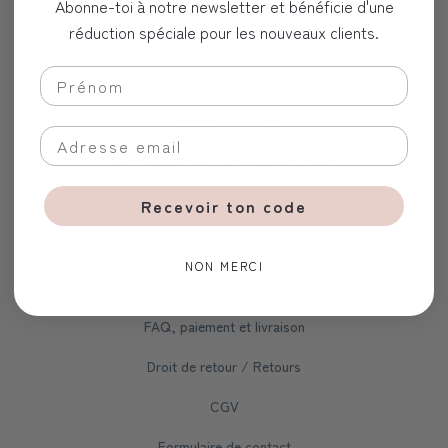
Abonne-toi à notre newsletter et bénéficie d'une
Aide et contact
réduction spéciale pour les nouveaux clients.
Nous nous ferons un plaisir de vous aider:
info@lovekids.ch
+41 44 716 16 10
Lun-Ven, 09h00 - 12h00, 13h00-16h00
Recevoir ton code
Service
NON MERCI
Entreprises clientes
FAQ, paiement et livraison
Droit de retour / Retours
CGV
Formulaire de contact