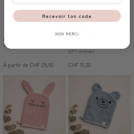
Recevoir ton code
NON MERCI
Cape de bain, green tea
Gant de toilette, directeur
Souris
Nobodinoz
GOTS zertifiziert
À partir de CHF 29,90
CHF 15,00