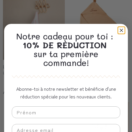
Notre cadeau pour toi :
10% DE RÈDUCTION
sur ta première
commande!
Linge ࠠ capuche, rose Gingham
Cape de bain, camel
Love Kids
Nobodinoz
Abonne-toi à notre newsletter et bénéficie d'une
À partir de CHF 34,90
À partir de CHF 29,90
réduction spéciale pour les nouveaux clients.