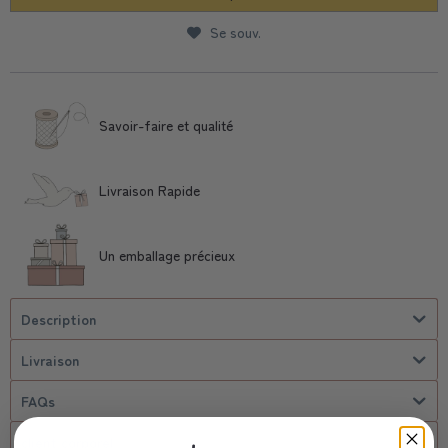
Se souv.
Savoir-faire et qualité
Livraison Rapide
Un emballage précieux
Description
Livraison
FAQs
client corporel