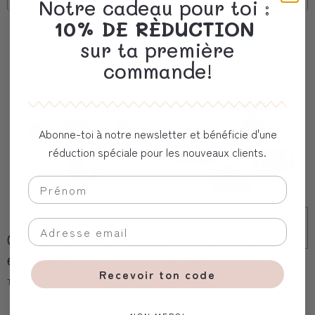
Notre cadeau pour toi :
10% DE RÈDUCTION
Vous aimerez aussi
sur ta première
commande!
Abonne-toi à notre newsletter et bénéficie d'une
réduction spéciale pour les nouveaux clients.
Gant de toilette
Jeu en bois "Petit
eléphant
jardin"
Recevoir ton code
Trixie
Love Kids