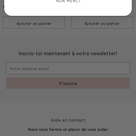
NON MERCI
CHF 6,90
CHF 19,90
CHF 13,50
CHF 69,90
Ajouter au
panier
Ajouter au
panier
Inscris-toi maintenant à notre newsletter!
S'inscrire
Aide et contact
Nous nous ferons un plaisir de vous aider: