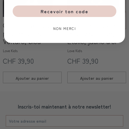
Recevoir ton code
Chaîne d'activités
Chaîne d'activités
NON MERCI
pour poussette,
pour poussette,
Voiture, bleu
Étoile, jaune d'or
Love Kids
Love Kids
CHF 39,90
CHF 39,90
Ajouter au
panier
Ajouter au
panier
Inscris-toi maintenant à notre newsletter!