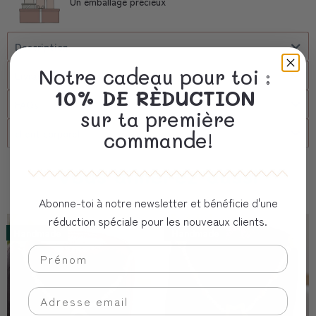
Un emballage précieux
Description
Notre cadeau pour toi :
Livraison
10% DE RÈDUCTION
FAQs
sur ta première
client corporel
commande!
Vous aimerez aussi
Abonne-toi à notre newsletter et bénéficie d'une
réduction spéciale pour les nouveaux clients.
Handmade
Handmade