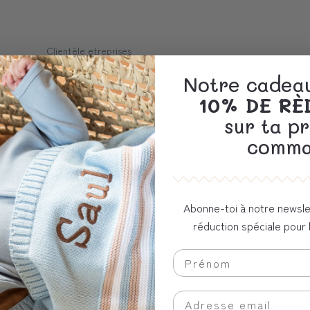
Clientèle etreprises
Notre cadeau
10% DE R
sur ta p
dende Mamis. Nimm dir einen Moment Zeit und löse ein Rätsel, male zur 
.
comma
ende Mischung aus Tagebuch, Erinnerungsalbum, Mitmach-Journal und Achts
t Vorfreude auf dein Baby füllen.
Abonne-toi à notre newsle
Geschenkidee für Schwangere. Als Papi-to-be, werdende Grosseltern, als
réduction spéciale pour 
schenkt werden.