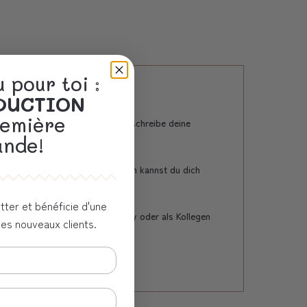
 pour toi :
ÈDUCTION
remière
Entspannung ein Bild aus oder schreibe deine
nde!
amkeitshelfer. In sechs Kapiteln kannst du dich
tter et bénéficie d'une
 Freundinnen bei der Babyparty oder als Kollegen
les nouveaux clients.