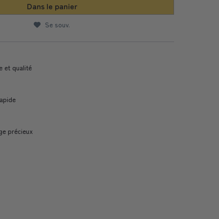
Dans le panier
Se souv.
e et qualité
Rapide
ge précieux