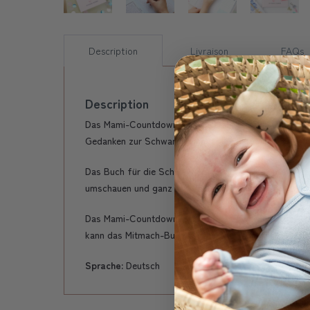
Description
Livraison
FAQs
Description
Das Mami-Countdown-Buch ist das Ausfüllbuch für wer
Gedanken zur Schwangerschaft im Journaling-Teil auf
Das Buch für die Schwangerschaft ist eine unterhalt
umschauen und ganz nach deinem Tempo die Seiten mi
Das Mami-Countdown-Buch eignet sich wunderbar als 
kann das Mitmach-Buch für die Schwangerschaft ver
Sprache:
Deutsch