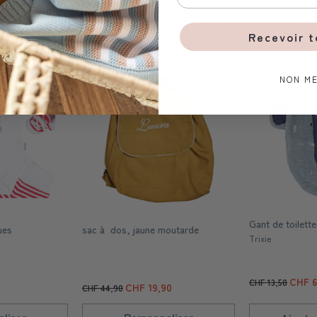
Vous aimerez aussi
Recevoir 
NON ME
Gant de toilette
ues
sac à dos, jaune moutarde
Trixie
CHF 6
CHF 13,50
CHF 19,90
CHF 44,90