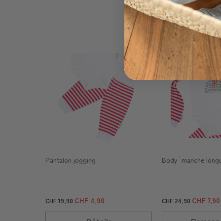
Pantalon jogging
Body ࠠ manche long
CHF 4,90
CHF 7,90
CHF 19,90
CHF 24,90