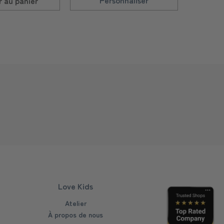
Personnaliser
r au
panier
Ajo
Love Kids
Atelier
À propos de nous