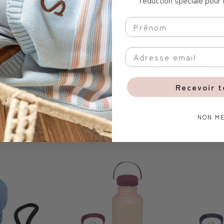
ndateurs Claudia et Stefan, mais aussi un élément important de leur ide
C'est pourquoi l'entreprise crée des produits qui sont aussi décontractés
t plaisir et qui rendent le quotidien familial tout simplement plus détendu 
bilité est un élément important de sa philosophie, qui est vécue dans toute
vant les ressources et des procédés de production innovants ainsi qu'un e
Recevoir 
Vous aimerez aussi
NON ME