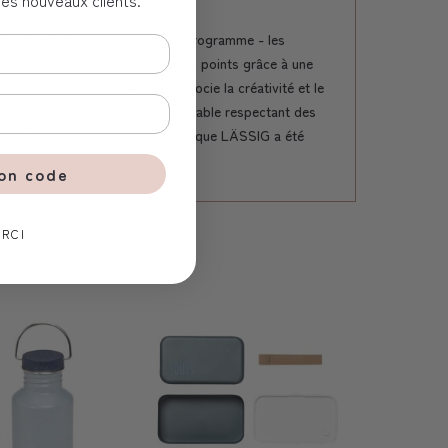
ntité de marque. LÄSSIG est un programme - les
 que simples et qui marquent des points grâce à une
et plus décontracté. LÄSSIG associe la créativité et le
 l'entreprise. Une production équitable respectant des
ngagement social. C'est pour cela que LÄSSIG a été
ton code
RCI