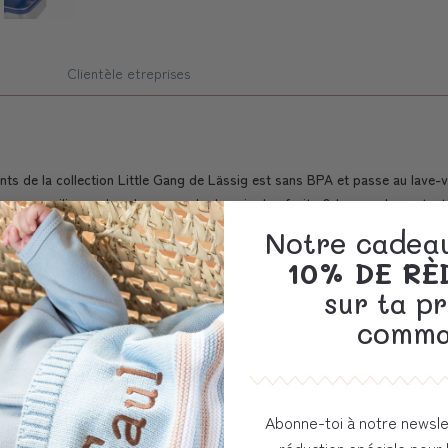
Clientèle etreprises
ts de la collection Little Gang de Lässig est sans BPA et passe au lave-vai
anneau en silicone dans le couvercle, le pain, les fruits & les snacks resten
Notre cadeau
10% DE R
% polypropylène avec anneau en silicone. Sans BPA.
sur ta p
comma
Abonne-toi à notre newsle
réduction spéciale pour 