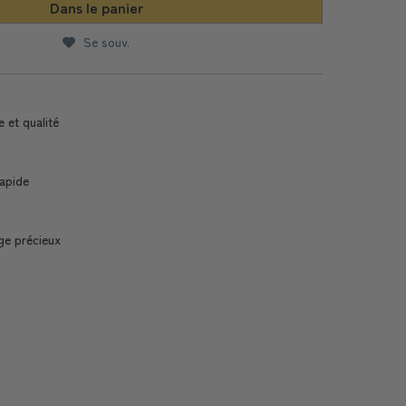
Dans le panier
Se souv.
e et qualité
Rapide
ge précieux