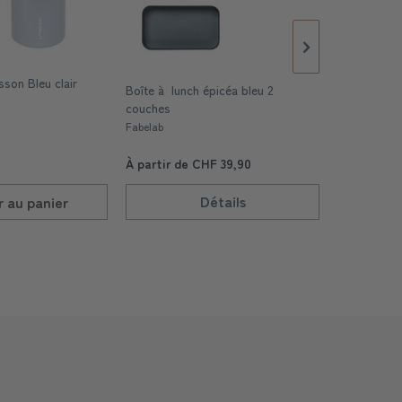
sson Bleu clair
Boîte à lunch épicéa bleu 2
Boîte à lun
couches
Fabelab
Fabelab
À partir de CHF 39,90
À partir d
Détails
r au
panier