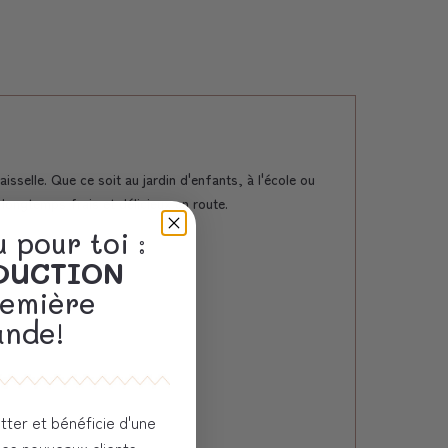
sselle. Que ce soit au jardin d'enfants, à l'école ou
t longtemps frais et délicieux en route.
 pour toi :
ÈDUCTION
remière
nde!
tter et bénéficie d'une
les nouveaux clients.