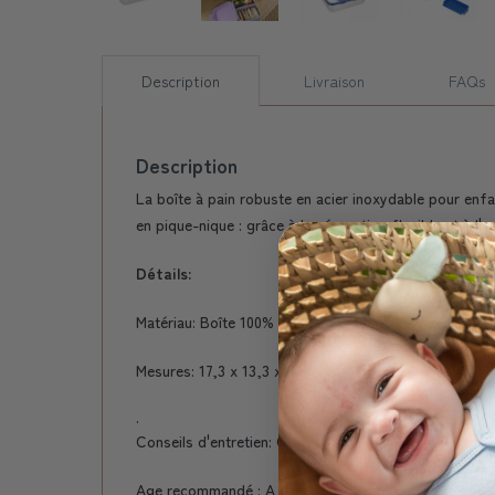
Description
Livraison
FAQs
Description
La boîte à pain robuste en acier inoxydable pour enfan
en pique-nique : grâce à la séparation flexible et à l'
Détails:
Matériau: Boîte 100% acier inoxydable. Couvercle 100
Mesures: 17,3 x 13,3 x 6,9 cm
.
Conseils d'entretien: Convient pour le lave-vaisselle.
Age recommandé : A partir de 3 ans.