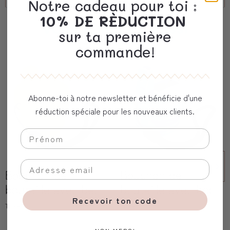
Notre cadeau pour toi :
10% DE RÈDUCTION
Vous aimerez aussi
sur ta première
commande!
Abonne-toi à notre newsletter et bénéficie d'une
réduction spéciale pour les nouveaux clients.
Bouchon de
Bouchon de
bouteille avec bec
bouteille avec bec
Recevoir ton code
Trixie
Trixie