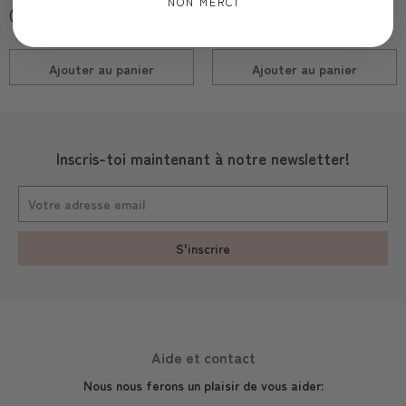
NON MERCI
CHF 7,90
CHF 7,90
Ajouter au
panier
Ajouter au
panier
Inscris-toi maintenant à notre newsletter!
S'inscrire
Aide et contact
Nous nous ferons un plaisir de vous aider: