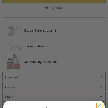
Se souv.
Savoir-faire et qualité
Livraison Rapide
Un emballage précieux
Description
Livraison
FAQs
client corporel