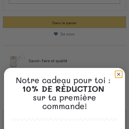
Dans le panier
Se souv.
Savoir-faire et qualité
Notre cadeau pour toi :
Livraison Rapide
10% DE RÈDUCTION
sur ta première
Un emballage précieux
commande!
Description
Livraison