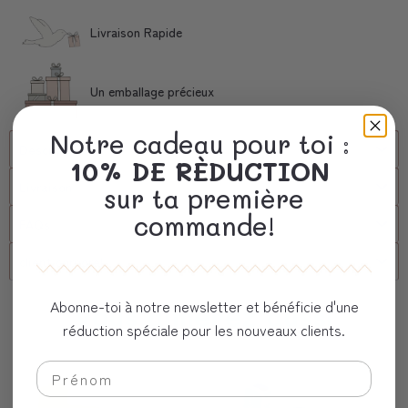
Livraison Rapide
Un emballage précieux
Notre cadeau pour toi :
Description
10% DE RÈDUCTION
Livraison
sur ta première
commande!
FAQs
client corporel
Abonne-toi à notre newsletter et bénéficie d'une
Vous aimerez aussi
réduction spéciale pour les nouveaux clients.