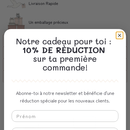
Livraison Rapide
Un emballage précieux
Notre cadeau pour toi :
Description
10% DE RÈDUCTION
Livraison
sur ta première
FAQs
commande!
client corporel
Vous aimerez aussi
Abonne-toi à notre newsletter et bénéficie d'une
réduction spéciale pour les nouveaux clients.