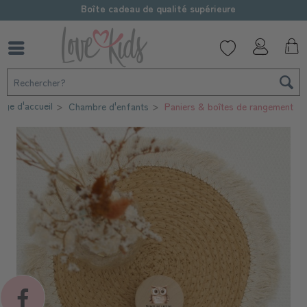
Boîte cadeau de qualité supérieure
age d'accueil
Chambre d'enfants
Paniers & boîtes de rangement