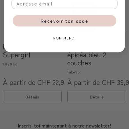
Recevoir ton code
NON MERCI
Play & Go mini,
Boîte à lunch
Supergirl
épicéa bleu 2
couches
Play & Go
Fabelab
À partir de CHF 22,90
À partir de CHF 39,
Détails
Détails
Inscris-toi maintenant à notre newsletter!