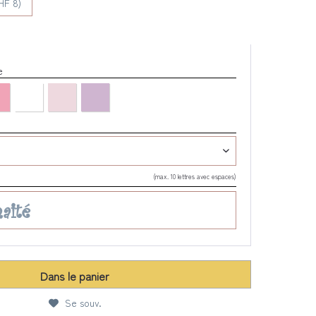
HF 8)
re
(max. 10 lettres avec espaces)
Dans le panier
Se souv.