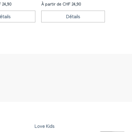
F 24,90
À partir de CHF 24,90
À 
CHF 29,90
étails
Détails
P
Love Kids