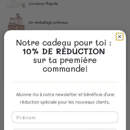
Livraison Rapide
Un emballage précieux
Notre cadeau pour toi :
Description
10% DE RÈDUCTION
Livraison
sur ta première
FAQs
commande!
client corporel
Vous aimerez aussi
Abonne-toi à notre newsletter et bénéficie d'une
réduction spéciale pour les nouveaux clients.