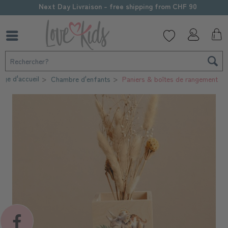
Personnalisation soignée
age d'accueil
Chambre d'enfants
Paniers & boîtes de rangement