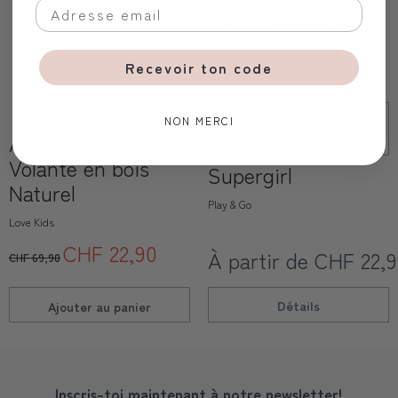
Recevoir ton code
NON MERCI
Applique Socoupe
Play & Go mini,
Volante en bois
Supergirl
Naturel
Play & Go
Love Kids
CHF 22,90
À partir de CHF 22,
CHF 69,90
Détails
Ajouter au
panier
Inscris-toi maintenant à notre newsletter!