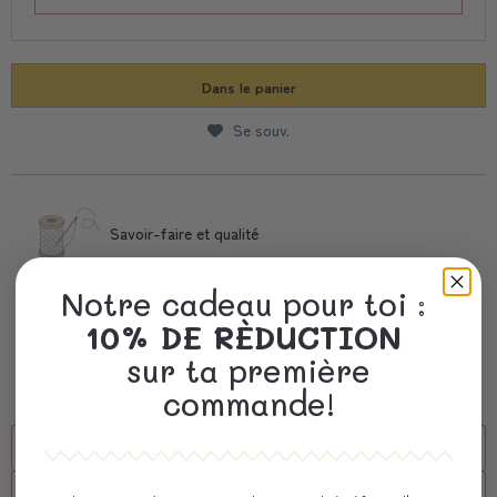
Dans le panier
Se souv.
Savoir-faire et qualité
Notre cadeau pour toi :
Livraison Rapide
10% DE RÈDUCTION
sur ta première
Un emballage précieux
commande!
Description
Livraison