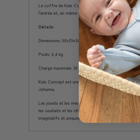
Le coffre de Kids Concept est un meuble de rangement 
l'entrée et, en même temps, de rangement pour les g
Détails:
Dimensions: 50x29x34 cm. Hauteur d'assise: 31 cm.
Poids: 6,4 kg
Charge maximale: 30 kg
Kids Concept est une marque suédoise qui conçoit de
Johanna.
Les jouets et les meubles pour enfants de Kids Conc
les souhaits et les rêves des filles et des garçons d
imaginatifs et uniques de Kids Concept, avec leurs m