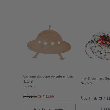
Applique Socoupe Volante en bois
Play & Go mini, Sup
Naturel
Play & Go
Love Kids
CHF 22,90
CHF 69,90
À partir de CHF 22
Détai
Ajouter au
panier