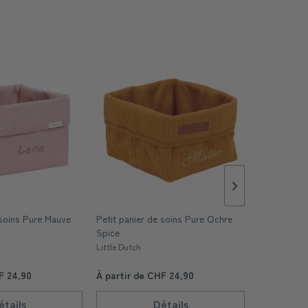
 soins Pure Mauve
Petit panier de soins Pure Ochre
Rangement 
Spice
Kids Concept
Little Dutch
F 24,90
À partir de CHF 24,90
À partir d
étails
Détails