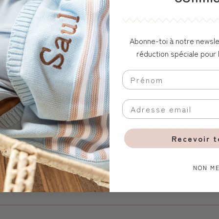
pratique pour les jouets, qui s'adapte à toutes les pièces de la maison. I
ants, chapeaux, etc.
Abonne-toi à notre newsle
réduction spéciale pour 
s jouets, des meubles pour enfants et des accessoires de rêve. Kids Con
Recevoir 
ept sont créés avec beaucoup d'amour, de soin et en collaboration active
NON ME
ans leurs conceptions afin que les enfants se sentent complètement à l'ais
agnifiques motifs et couleurs harmonieuses, fascinent les enfants et app