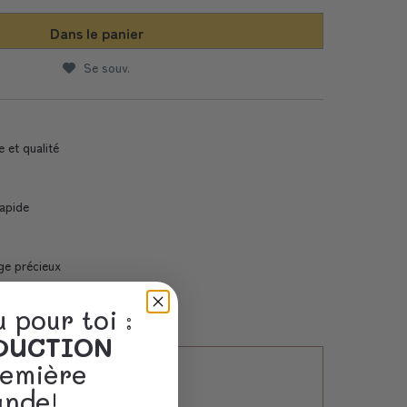
Dans le panier
Se souv.
e et qualité
Rapide
ge précieux
 pour toi :
ÈDUCTION
remière
nde!