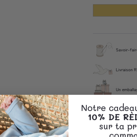
Savoir-fair
Livraison 
Un emballa
Notre cadeau
Clientèle etreprises
10% DE R
sur ta p
comma