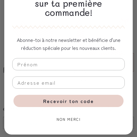
sur ta première
commande!
Abonne-toi à notre newsletter et bénéficie d'une
réduction spéciale pour les nouveaux clients.
Pantalon jogging
Body ࠠ manche
longues
Recevoir ton code
CHF 4,90
CHF 7,90
CHF 19,90
CHF 24,90
NON MERCI
Détails
Personnaliser