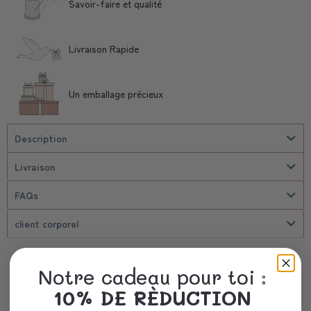
Savoir-faire et qualité
Livraison Rapide
Un emballage précieux
Description
Livraison
FAQs
client corporel
Vous aimerez aussi
Notre cadeau pour toi :
10% DE RÈDUCTION