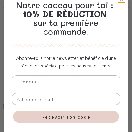
client corporel
Notre cadeau pour toi :
10% DE RÈDUCTION
Vous aimerez aussi
sur ta première
commande!
Abonne-toi à notre newsletter et bénéficie d'une
réduction spéciale pour les nouveaux clients.
Pantalon jogging
Body ࠠ manche
longues
Recevoir ton code