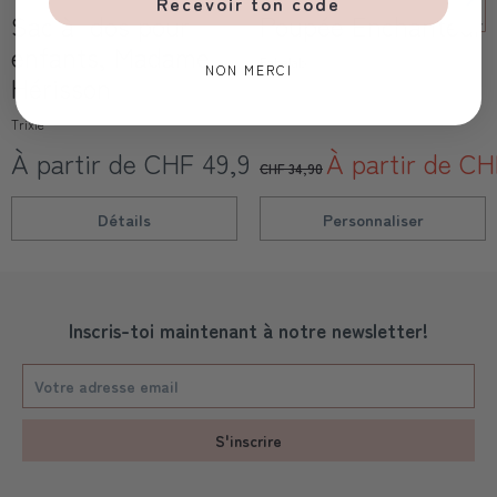
Recevoir ton code
Sac à dos pour
Poupée Enchanteur
enfants, Madame
Fabelab
NON MERCI
Hérisson
Trixie
À partir de CHF 49,90
À partir de CH
CHF 34,90
Détails
Personnaliser
Inscris-toi maintenant à notre newsletter!
S'inscrire