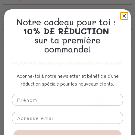
Livraison
Notre cadeau pour toi :
FAQs
10% DE RÈDUCTION
client corporel
sur ta première
commande!
Vous aimerez aussi
Abonne-toi à notre newsletter et bénéficie d'une
réduction spéciale pour les nouveaux clients.