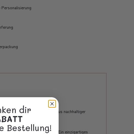
 Personalisierung
ieferung
erpackung
nken dir
 Kinderzimmer. Das Holz stammt aus nachhaltiger
ABATT
e Bestellung!
 an der Tür, Wand oder Regal. Ein einzigartiges