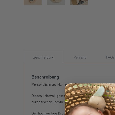
Beschreibung
Versand
FAQs
Beschreibung
Personalisiertes Namensschild aus FSC-zertifiziertem
Dieses liebevoll gestaltete Namensschild aus FSC-zer
europäischer Forstwirtschaft und überzeugt durch sein
Der hochwertige Druck wird auf Wunsch mit dem Namen