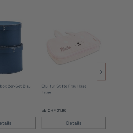
box 2er-Set Blau
Etui für Stifte Frau Hase
Kinder Trink
Pferd 320 
Trixie
Fabelab
ab CHF 21.90
ab CHF 24
etails
Details