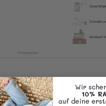
Sorgfältige
Schnelle L
Kostbare V
Firmenkunden
 Holz - Natürlich schön fürs Kinderzimmer!
Wir sche
tifiziertem Holz bringt natürlichen Charme und eine persönliche Note ins
10% R
e warme, individuelle Maserung - jedes Schild ist ein echtes Unikat.
auf deine erst
 des Kindes ergänzt und macht das Schild zu einem liebevollen Blickfang