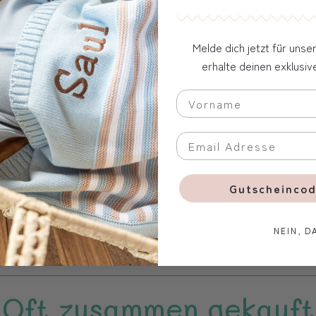
korativ, persönlich und nachhaltig.
.
Melde dich jetzt für uns
erhalte deinen exklusi
Gutscheincod
chweizer Unternehmen, in dem Menschen mit grosser Leidenschaft daran ar
NEIN, D
ken aus guter und beständiger Qualität bist, die Lächeln und Freude berei
Oft zusammen gekauft