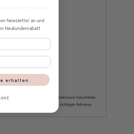
eren Newsletter an und
ven Neukundenrabatt
e erhalten
beiten, dauerhafte, schöne und exklusive Geschenke
ANKE
ten, dann bist du bei uns an der richtigen Adresse.