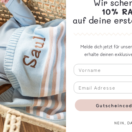
Wir sche
10% R
en verkörpert die perfekte Symbiose aus Innovation, Design und Nachhalti
auf deine erst
ie sowohl schön als auch sinnvoll sind. Sich für L1N0 zu entscheiden bede
 Faser, die wenig Wasser und Pflanzenschutzmittel verbraucht.
: Es wird nicht nur ausschließlich in Frankreich angebaut, sondern auch i
Melde dich jetzt für uns
tioniert.
erhalte deinen exklusi
r Schweiz personalisiert.
lung 100% Ökotex-Polyester. Französisches Leinen aus langen, unvermisch
Gutscheincod
bar.
NEIN, D