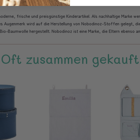
erne, frische und preisgünstige Kinderartikel. Als nachhaltige Marke wer
s Augenmerk wird auf die Herstellung von Nobodinoz-Stoffen gelegt, die 
o-Baumwolle hergestellt. Nobodinoz ist eine Marke, die Eltern ebenso ans
Oft zusammen gekauft