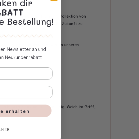
nken dir
ABATT
gkeit. Es handelt sich um eine Kollektion von
e Bestellung!
utet, sich für eine optimistische Zukunft zu
n Frankreich gesponnen. Es wird in unseren
eren Newsletter an und
ven Neukundenrabatt
ten Fasern: stark und geschmeidig. Weich im Griff,
e erhalten
ANKE