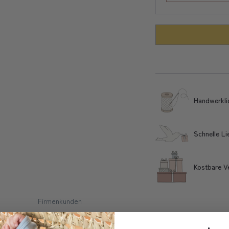
Handwerkli
Schnelle L
Kostbare V
Firmenkunden