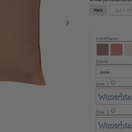
Nein
Ja (+ CH
Schriftfarbe
Schrift
Zeile 1
Zeile 2