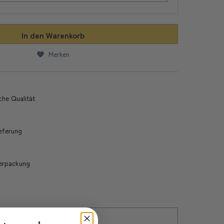
In den
Warenkorb
Merken
che Qualität
ieferung
erpackung