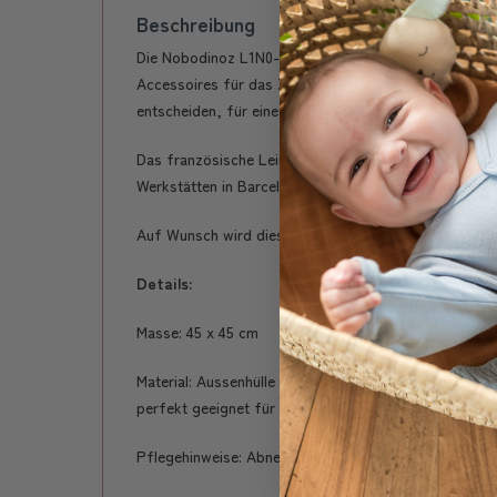
Beschreibung
Die Nobodinoz L1N0-Kollektion aus französischem Lein
Accessoires für das Zuhause und die ganze Familie, d
entscheiden, für eine lokal produzierte, nachhaltige
Das französische Leinen von Nobodinoz ist einzigartig
Werkstätten in Barcelona gewebt, veredelt und konfek
Auf Wunsch wird dieses hübsche Kissen für dich in de
Details:
Masse: 45 x 45 cm
Material: Aussenhülle 100% französisches Leinen, Fül
perfekt geeignet für die Haut von Babys
Pflegehinweise: Abnehmbarer Bezug maschinenwasch