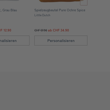
, Grau Blau
Spielzeugbeutel Pure Ochre Spice
Spielzeugbe
Little Dutch
Little Dutch
F 12.90
ab CHF 34.90
ab
CHF 57.90
CHF 57.90
nalisieren
Personalisieren
Pe