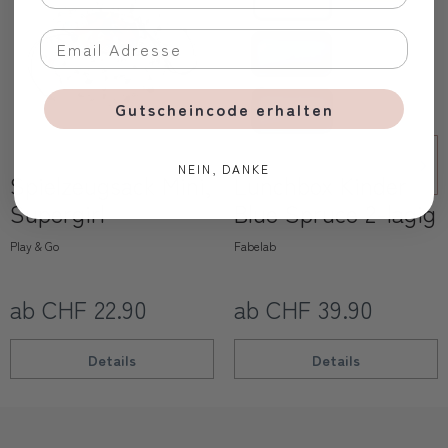
Gutscheincode erhalten
NEIN, DANKE
Spielzeugsack Mini,
Lunchbox Kinder
Supergirl
Blue Spruce 2-lagig
Play & Go
Fabelab
ab CHF 22.90
ab CHF 39.90
Details
Details