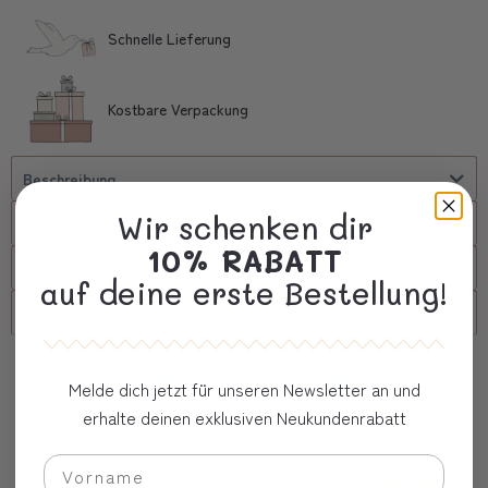
Schnelle Lieferung
Kostbare Verpackung
Beschreibung
Wir schenken dir
Versand
10% RABATT
FAQs
auf deine erste Bestellung!
Firmenkunde
Oft zusammen gekauft
Melde dich jetzt für unseren Newsletter an und
erhalte deinen exklusiven Neukundenrabatt