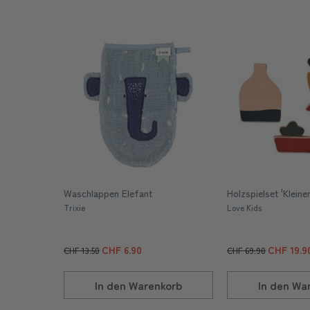
Waschlappen Elefant
Holzspielset 'Kleine
Trixie
Love Kids
CHF 6.90
CHF 19.9
CHF 13.50
CHF 69.90
In den
Warenkorb
In den
War