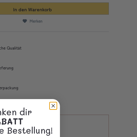
In den
Warenkorb
Merken
che Qualität
ieferung
erpackung
nken dir
ABATT
e Bestellung!