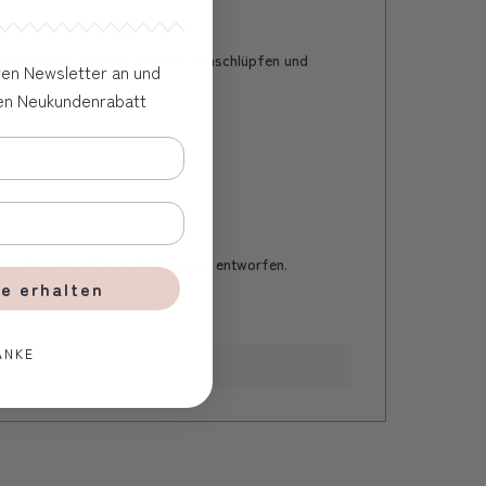
mbad oder am Meer. Einfach reinschlüpfen und
eren Newsletter an und
ven Neukundenrabatt
 Liebe zum Detail in der Schweiz entworfen.
e erhalten
ANKE