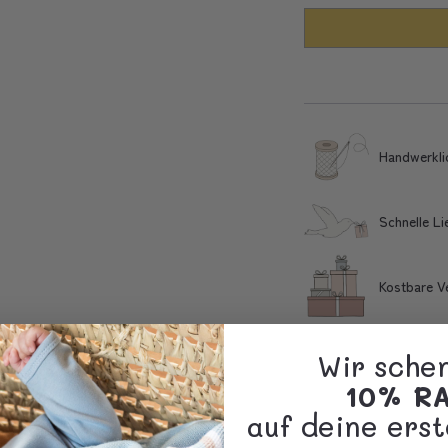
Handwerkli
Schnelle L
Kostbare V
Firmenkunden
Wir sche
10% R
auf deine erst