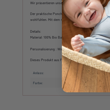
Wir präsentieren unsere eigene Schweizer Marke: Lov
Der praktische Poncho ist perfekt zum Hineinkusche
wohlfühlen. Mit dem niedlichen Eulenmotiv auf der Ka
Details:
Material: 100% Bio Baumwolle
Personalisierung : Wird nach Ihrer Wahl mit einer Textz
Dieses Produkt aus Frottierware ist aus Bio-Baumwoll
Anlass:
2.
Farbe:
Vi