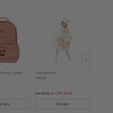
 Cherry Cameo
Feen-Kostüm
Mini Outdo
Fabelab
Lässig
ab CHF 24.90
ab CHF 59.
CHF 69.90
etails
Details