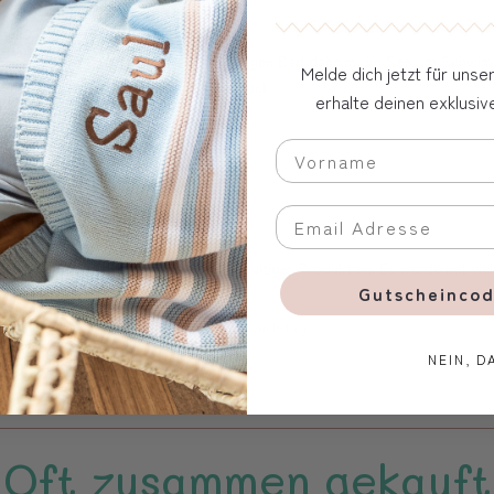
e Kids
ln und aufwärmen nach einem ausgiebigen Bad daheim, im See, im Schwim
Melde dich jetzt für uns
puze wird er bestimmt ein Lieblingsstück.
erhalte deinen exklusi
eile bestickt.
e und aus GOTS zertifizierter, nachhaltiger Produktion. Es wurde mit viel
Gutscheincod
 Geburtstag, 3. Geburtstag, 4. - 6. Geburtstag
NEIN, D
olette
Oft zusammen gekauft