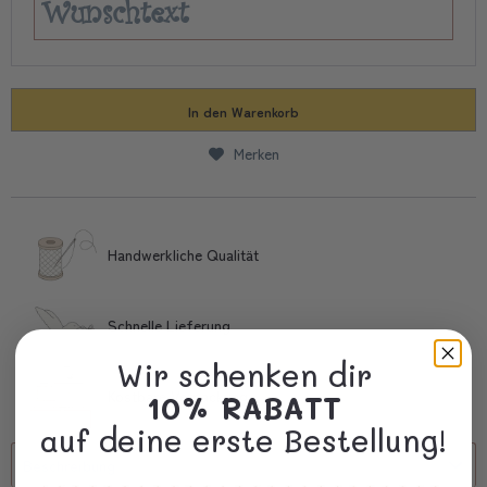
In den
Warenkorb
Merken
Handwerkliche Qualität
Schnelle Lieferung
Wir schenken dir
Kostbare Verpackung
10% RABATT
auf deine erste Bestellung!
Beschreibung