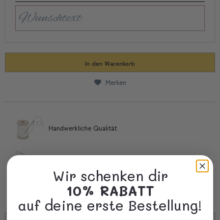
In den
Warenkorb
Merken
Handwerkliche Qualität
Schnelle Lieferung
Wir schenken dir
10% RABATT
Kostbare Verpackung
auf deine erste Bestellung!