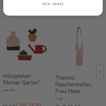
NEIN, DANKE
Oft zusammen gekauft
Holzspielset
Thermo
'Kleiner Garten'
Flaschenhalter,
Frau Hase
Love Kids
Trixie
CHF 19.90
CHF 69.90