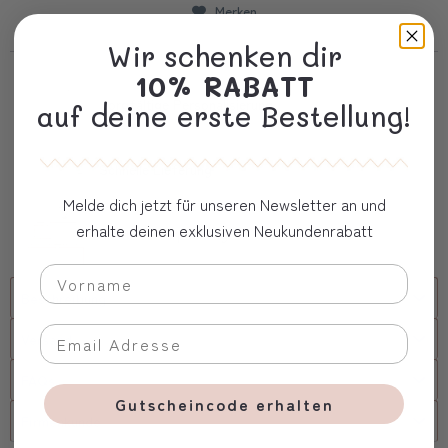
Merken
Wir schenken dir
10% RABATT
Sorgfältige Personalisierung
auf deine erste Bestellung!
Schnelle Lieferung
Melde dich jetzt für unseren Newsletter an und
erhalte deinen exklusiven Neukundenrabatt
Kostbare Verpackung
Beschreibung
Versand
FAQs
Gutscheincode erhalten
Firmenkunde