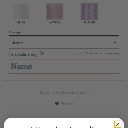
WEISS
ALTROSA
FLIEDER
Schrift
(max. 9 Buchstaben inkl. Leerzeichen)
Personalisierung
Bitte Text oben eintragen
Merken