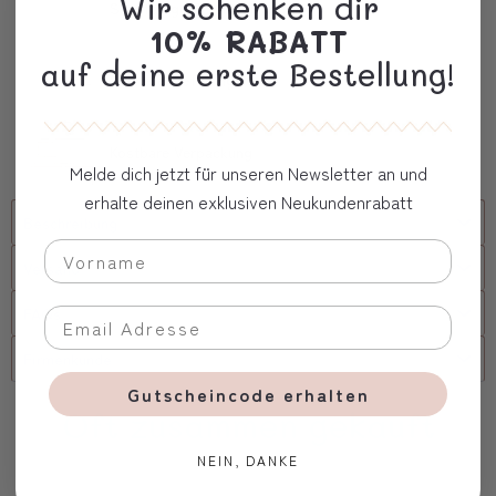
Wir schenken dir
Sorgfältige Personalisierung
10% RABATT
auf deine erste Bestellung!
Schnelle Lieferung
Kostbare Verpackung
Melde dich jetzt für unseren Newsletter an und
erhalte deinen exklusiven Neukundenrabatt
Beschreibung
Versand
FAQs
Firmenkunde
Gutscheincode erhalten
Oft zusammen gekauft
NEIN, DANKE