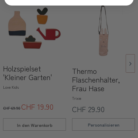
Holzspielset
Thermo
'Kleiner Garten'
Flaschenhalter,
Frau Hase
Love Kids
Trixie
CHF 19.90
CHF 29.90
CHF 69.90
Personalisieren
In den
Warenkorb